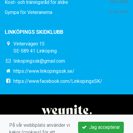
Kost- och träningsråd för äldre
18 jan 2026
Gympa för Veteranerna
22 nov 2025
LINKÖPINGS SKIDKLUBB
Vintervägen 15
SE-589 41 Linköping
linkopingssk@gmail.com
https://www.linkopingssk.se/
https://www.facebook.com/LinkopingsSK/
På vår webbplats använder vi
Jag accepterar
kakor (cookies) för att