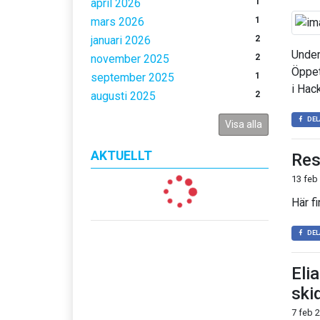
april 2026
1
mars 2026
1
januari 2026
2
Under
november 2025
2
Öppet
september 2025
1
i Hac
augusti 2025
2
DEL
Visa alla
AKTUELLT
Res
13 feb
Här f
DEL
Eli
ski
7 feb 