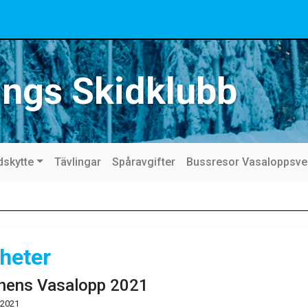
ings Skidklubb
dskytte
Tävlingar
Spåravgifter
Bussresor Vasaloppsv
heter
nens Vasalopp 2021
 2021