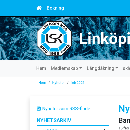
Bokning
Linköp
Hem
Medlemskap
Längdåkning
ski
Hem
Nyheter
feb 2021
Ny
Nyheter som RSS-flöde
Bar
NYHETSARKIV
15 feb