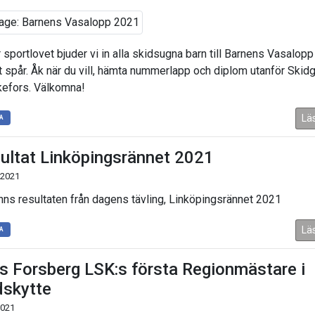
 sportlovet bjuder vi in alla skidsugna barn till Barnens Vasalopp
 spår. Åk när du vill, hämta nummerlapp och diplom utanför Skid
kefors. Välkomna!
Lä
A
ultat Linköpingsrännet 2021
 2021
inns resultaten från dagens tävling, Linköpingsrännet 2021
Lä
A
as Forsberg LSK:s första Regionmästare i
dskytte
2021