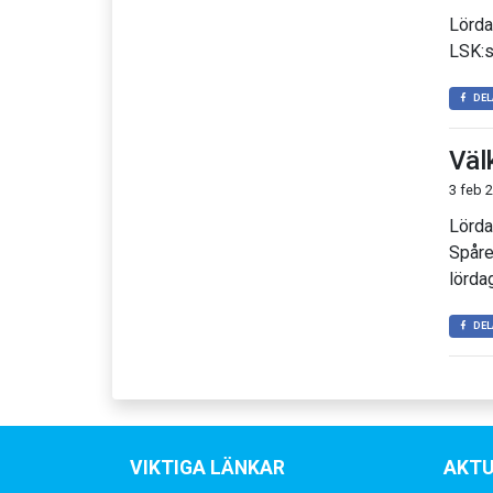
Lörda
LSK:s
DEL
Väl
3 feb 
Lörda
Spåre
lörda
DEL
VIKTIGA LÄNKAR
AKTU