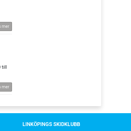
.
s mer
till
s mer
LINKÖPINGS SKIDKLUBB