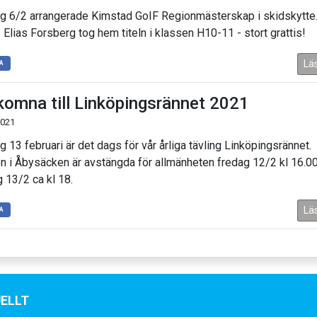
g 6/2 arrangerade Kimstad GoIF Regionmästerskap i skidskytte
 Elias Forsberg tog hem titeln i klassen H10-11 - stort grattis!
Lä
A
komna till Linköpingsrännet 2021
2021
g 13 februari är det dags för vår årliga tävling Linköpingsrännet.
n i Åbysäcken är avstängda för allmänheten fredag 12/2 kl 16.00 
g 13/2 ca kl 18.
Lä
A
ELLT