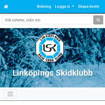
Bokning
Logga in
Skapa konto
Sök
Linköpings Skidklubb