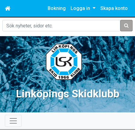
Bokning
Logga in
Skapa konto
Sök
Linköpings Skidklubb