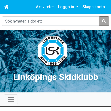
Aktiviteter
Logga in
Skapa konto
Sök
Linköpings Skidklubb