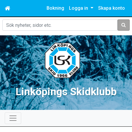
Bokning
Logga in
Skapa konto
Sök
Linköpings Skidklubb