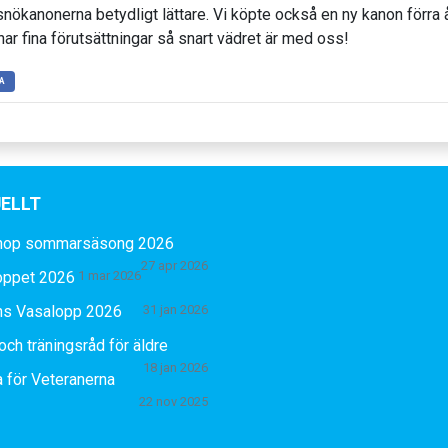
nökanonerna betydligt lättare. Vi köpte också en ny kanon förra å
har fina förutsättningar så snart vädret är med oss!
A
ELLT
hop sommarsäsong 2026
27 apr 2026
oppet 2026
1 mar 2026
ns Vasalopp 2026
31 jan 2026
och träningsråd för äldre
18 jan 2026
 för Veteranerna
22 nov 2025