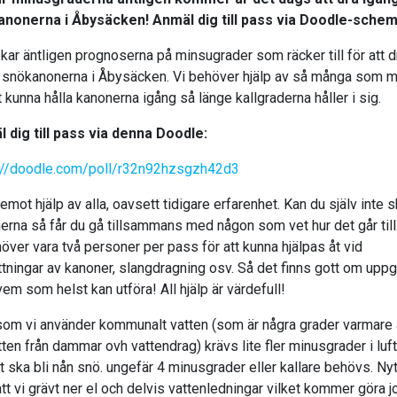
nonerna i Åbysäcken! Anmäl dig till pass via Doodle-schem
kar äntligen prognoserna på minsugrader som räcker till för att d
 snökanonerna i Åbysäcken. Vi behöver hjälp av så många som mö
t kunna hålla kanonerna igång så länge kallgraderna håller i sig.
 dig till pass via denna Doodle:
://doodle.com/poll/r32n92hzsgzh42d3
 emot hjälp av alla, oavsett tidigare erfarenhet. Kan du själv inte 
erna så får du gå tillsammans med någon som vet hur det går til
höver vara två personer per pass för att kunna hjälpas åt vid
yttningar av kanoner, slangdragning osv. Så det finns gott om uppg
em som helst kan utföra! All hjälp är värdefull!
som vi använder kommunalt vatten (som är några grader varmare 
tten från dammar ovh vattendrag) krävs lite fler minusgrader i luft
t ska bli nån snö. ungefär 4 minusgrader eller kallare behövs. Nytt
att vi grävt ner el och delvis vattenledningar vilket kommer göra 