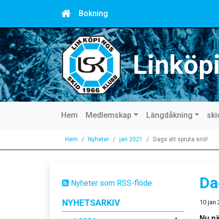
Bokning
Linköp
Hem
Medlemskap
Längdåkning
ski
Hem
Nyheter
jan 2021
Dags att spruta snö!
Da
Nyheter som RSS-flöde
NYHETSARKIV
10 jan
Nu nä