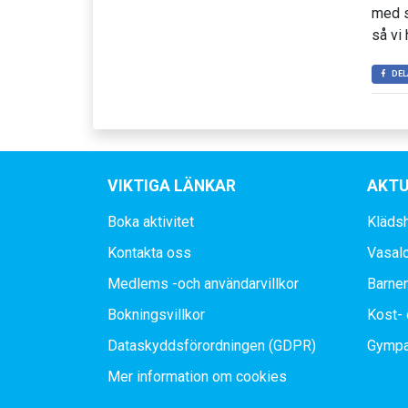
med s
så vi 
DEL
VIKTIGA LÄNKAR
AKTU
Boka aktivitet
Kläds
Kontakta oss
Vasal
Medlems -och användarvillkor
Barne
Bokningsvillkor
Kost- 
Dataskyddsförordningen (GDPR)
Gympa
Mer information om cookies