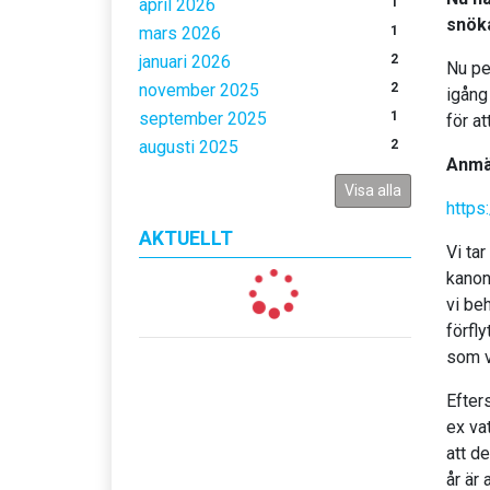
april 2026
1
snöka
mars 2026
1
januari 2026
2
Nu pe
november 2025
2
igång
september 2025
1
för at
augusti 2025
2
Anmäl
Visa alla
https
AKTUELLT
Vi tar
kanon
vi be
förfl
som v
Efter
ex va
att de
år är 