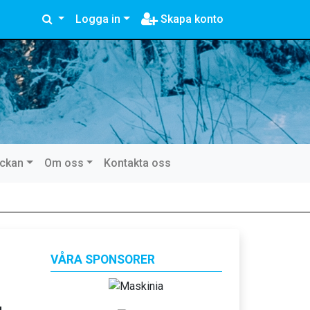
Logga in
Skapa konto
eckan
Om oss
Kontakta oss
VÅRA SPONSORER
g