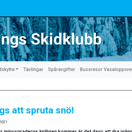
ings Skidklubb
dskytte
Tävlingar
Spåravgifter
Bussresor Vasaloppsv
gs att spruta snö!
 2021
r minusgraderna äntligen kommer är det dags att dra igån