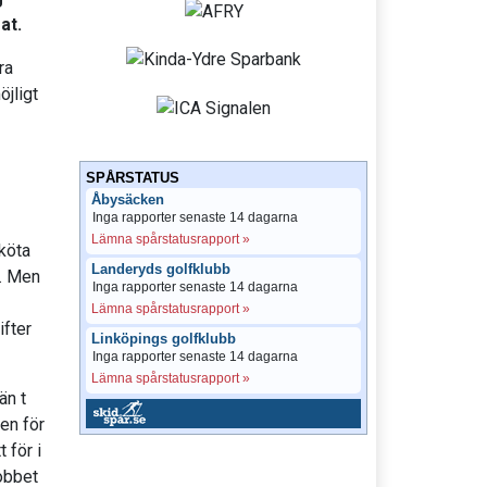
at.
ra
jligt
SPÅRSTATUS
Åbysäcken
Inga rapporter senaste 14 dagarna
Lämna spårstatusrapport »
sköta
Landeryds golfklubb
l. Men
Inga rapporter senaste 14 dagarna
Lämna spårstatusrapport »
ifter
Linköpings golfklubb
Inga rapporter senaste 14 dagarna
Lämna spårstatusrapport »
än t
en för
 för i
jobbet