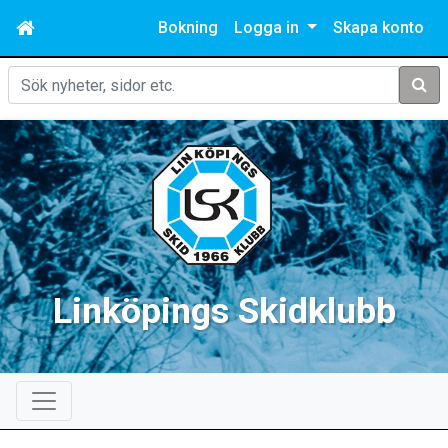
Bokning
Logga in
Skapa konto
Sök
Linköpings Skidklubb