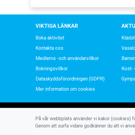
VIKTIGA LÄNKAR
AKTU
Boka aktivitet
Kläds
Kontakta oss
Vasal
Medlems -och användarvillkor
Barne
Bokningsvillkor
Kost- 
Dataskyddsförordningen (GDPR)
Gympa
Mer information om cookies
På vår webbplats använder vi kakor (cookies) fö
Genom att surfa vidare godkänner du att vi anv