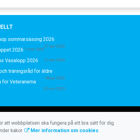
ELLT
hop sommarsäsong 2026
27 apr 2026
oppet 2026
1 mar 2026
ns Vasalopp 2026
31 jan 2026
och träningsråd för äldre
18 jan 2026
 för Veteranerna
22 nov 2025
r att webbplatsen ska fungera på ett bra sätt för dig.
änder kakor.
Mer information om cookies
.