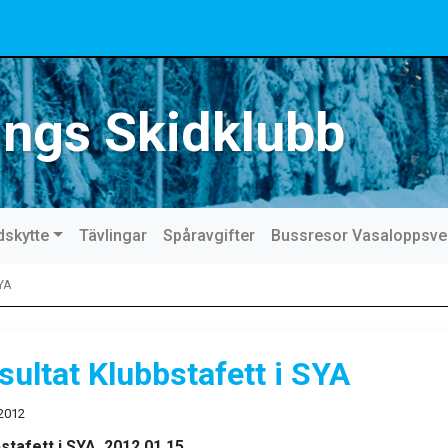
ings Skidklubb
dskytte
Tävlingar
Spåravgifter
Bussresor Vasaloppsv
SYA
sultat Klubbstafett i SYA
 2012
stafett i SYA, 2012.01.15