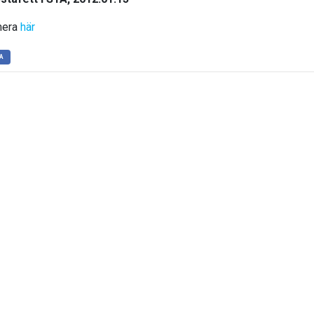
mera
här
A