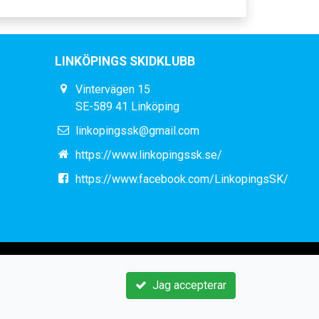
LINKÖPINGS SKIDKLUBB
Vintervägen 15
SE-589 41 Linköping
linkopingssk@gmail.com
https://www.linkopingssk.se/
https://www.facebook.com/LinkopingsSK/
Jag accepterar