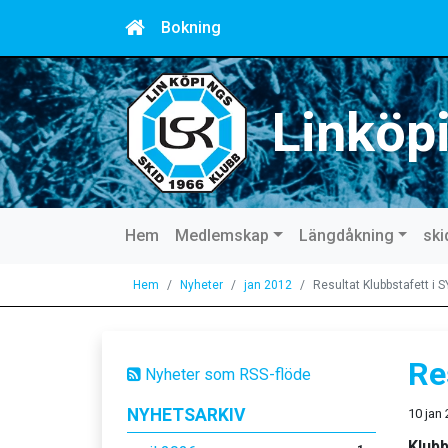
Bokning
Linköp
Hem
Medlemskap
Längdåkning
ski
Hem
Nyheter
jan 2012
Resultat Klubbstafett i 
Re
Nyheter som RSS-flöde
NYHETSARKIV
10 jan
Klubb