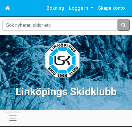
Bokning
Logga in
Skapa konto
Sök
Linköpings Skidklubb