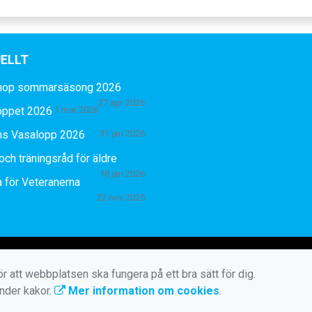
ELLT
hop sommarsäsong 2026
27 apr 2026
oppet 2026
1 mar 2026
ns Vasalopp 2026
31 jan 2026
och träningsråd för äldre
18 jan 2026
 för Veteranerna
22 nov 2025
r att webbplatsen ska fungera på ett bra sätt för dig.
änder kakor.
Mer information om cookies
.