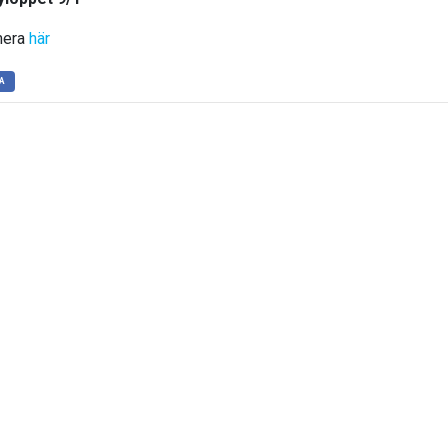
mera
här
A