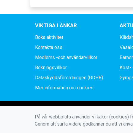
VIKTIGA LÄNKAR
AKTU
Boka aktivitet
Kläds
Kontakta oss
Vasal
Medlems -och användarvillkor
Barne
Bokningsvillkor
Kost- 
Dataskyddsförordningen (GDPR)
Gympa
Mer information om cookies
På vår webbplats använder vi kakor (cookies) fö
Genom att surfa vidare godkänner du att vi anv