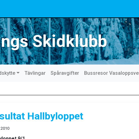
ings Skidklubb
dskytte
Tävlingar
Spåravgifter
Bussresor Vasaloppsv
sultat Hallbyloppet
 2010
yloppet 9/1