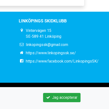
LINKÖPINGS SKIDKLUBB
Vintervägen 15
SE-589 41 Linköping
linkopingssk@gmail.com
https://www.linkopingssk.se/
https://www.facebook.com/LinkopingsSK/
Jag accepterar