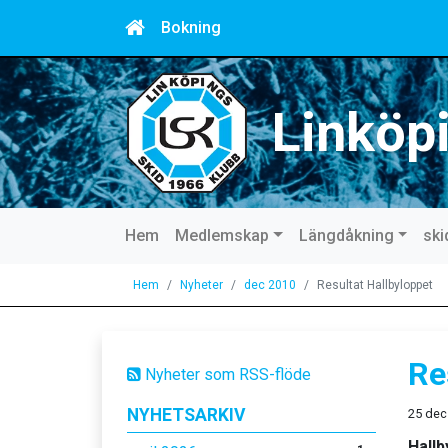
Bokning
Linköp
Hem
Medlemskap
Längdåkning
ski
Hem
Nyheter
dec 2010
Resultat Hallbyloppet
Re
Nyheter som RSS-flöde
NYHETSARKIV
25 dec
Hallb