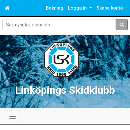
Bokning
Logga in
Skapa konto
Sök
Linköpings Skidklubb