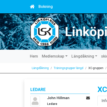
Bokning
Linköp
Hem
Medlemskap
Längdåkning
ski
Längdåkning
Träningsgrupper längd
XC-gruppen
XC
LEDARE
John Hillman
Inf
Ledare