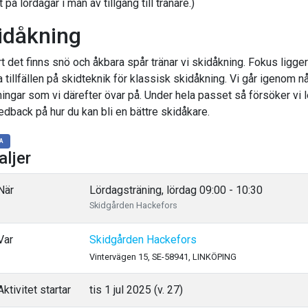
 på lördagar i mån av tillgång till tränare.)
idåkning
t det finns snö och åkbara spår tränar vi skidåkning. Fokus ligger
 tillfällen på skidteknik för klassisk skidåkning. Vi går igenom n
ningar som vi därefter övar på. Under hela passet så försöker vi 
edback på hur du kan bli en bättre skidåkare.
A
aljer
När
Lördagsträning, lördag 09:00 - 10:30
Skidgården Hackefors
Var
Skidgården Hackefors
Vintervägen 15, SE-58941, LINKÖPING
ktivitet startar
tis 1 jul 2025 (v. 27)