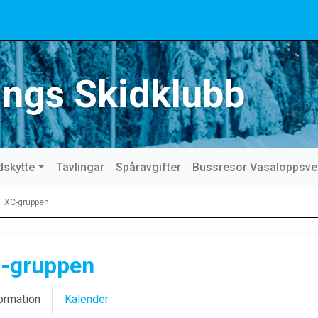
ings Skidklubb
dskytte
Tävlingar
Spåravgifter
Bussresor Vasaloppsv
XC-gruppen
-gruppen
ormation
Kalender