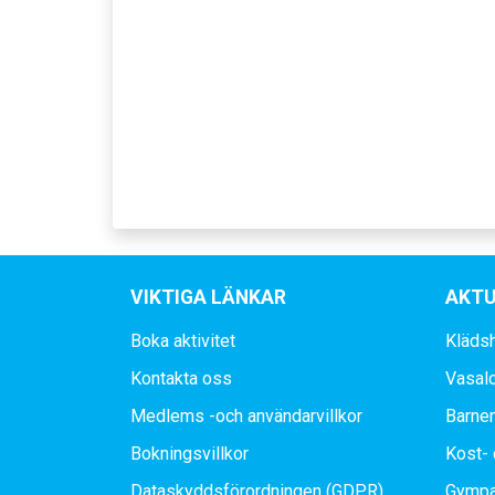
VIKTIGA LÄNKAR
AKTU
Boka aktivitet
Kläds
Kontakta oss
Vasal
Medlems -och användarvillkor
Barne
Bokningsvillkor
Kost- 
Dataskyddsförordningen (GDPR)
Gympa