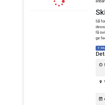
enbart
Sk
Så for
dessa
få öv
ge fe
DEL
Det
A