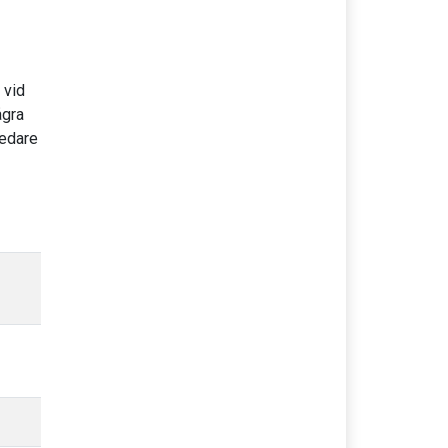
 vid
ågra
ledare