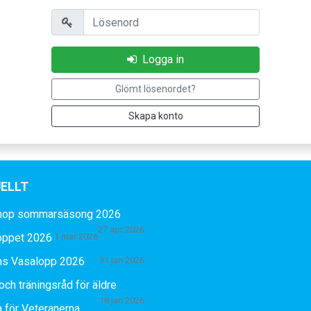
Lösenord
Logga in
Glömt lösenordet?
Skapa konto
ELLT
hop sommarsäsong 2026
27 apr 2026
oppet 2026
1 mar 2026
ns Vasalopp 2026
31 jan 2026
och träningsråd för äldre
18 jan 2026
 för Veteranerna