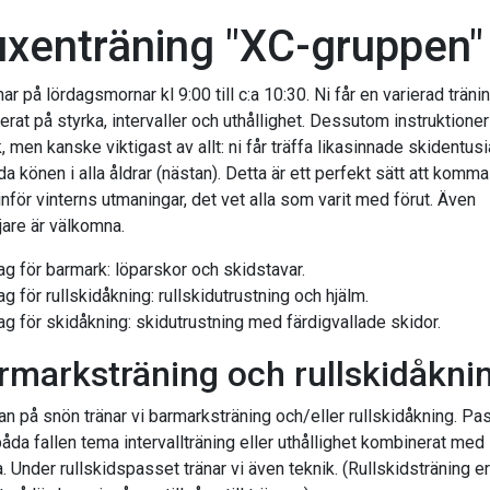
xenträning "XC-gruppen"
nar på lördagsmornar kl 9:00 till c:a 10:30. Ni får en varierad träni
rat på styrka, intervaller och uthållighet. Dessutom instruktioner 
, men kanske viktigast av allt: ni får träffa likasinnade skidentus
a könen i alla åldrar (nästan). Detta är ett perfekt sätt att komma 
inför vinterns utmaningar, det vet alla som varit med förut. Även
jare är välkomna.
g för barmark: löparskor och skidstavar.
 för rullskidåkning: rullskidutrustning och hjälm.
g för skidåkning: skidutrustning med färdigvallade skidor.
rmarksträning och rullskidåkni
tan på snön tränar vi barmarksträning och/eller rullskidåkning. Pa
båda fallen tema intervallträning eller uthållighet kombinerat med
. Under rullskidspasset tränar vi även teknik. (Rullskidsträning e