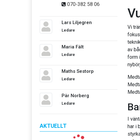
070-382 58 06
Vu
Lars Liljegren
Vi trä
Ledare
fokuse
teknik
Maria Fält
av båd
Ledare
form 
nybör
Maths Sestorp
Medta
Ledare
Medtag
Medta
Pär Norberg
Ledare
Ba
I vän
AKTUELLT
har i 
styrka