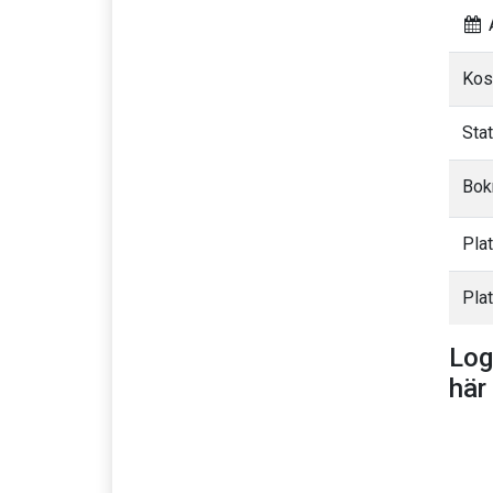
A
Kos
Sta
Bok
Pla
Plat
Log
här