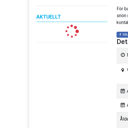
För ba
snön 
AKTUELLT
konta
DEL
Det
A
A
Åld