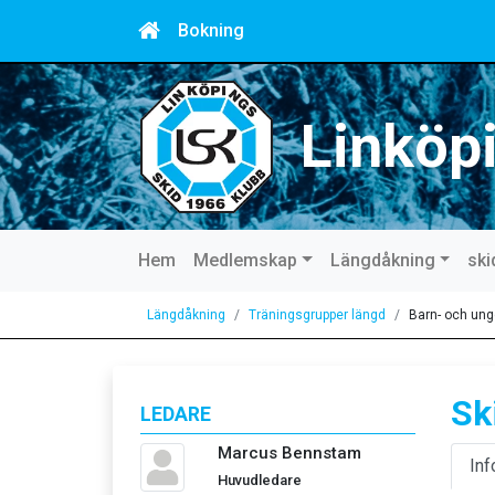
Bokning
Linköp
Hem
Medlemskap
Längdåkning
ski
Längdåkning
Träningsgrupper längd
Barn- och un
Sk
LEDARE
Marcus Bennstam
Inf
Huvudledare