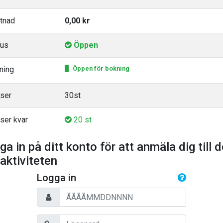
tnad
0,00 kr
tus
Öppen
ning
Öppen för bokning
tser
30st
ser kvar
20 st
ga in på ditt konto för att anmäla dig till 
 aktiviteten
Logga in
Personnummer
Lösenord