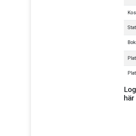
Kos
Sta
Bok
Pla
Plat
Log
här