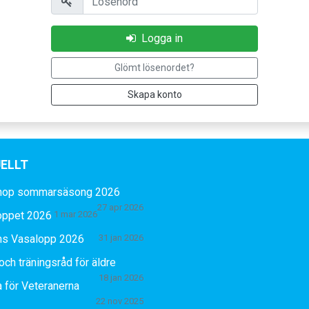
Logga in
Glömt lösenordet?
Skapa konto
ELLT
hop sommarsäsong 2026
27 apr 2026
oppet 2026
1 mar 2026
ns Vasalopp 2026
31 jan 2026
och träningsråd för äldre
18 jan 2026
 för Veteranerna
22 nov 2025