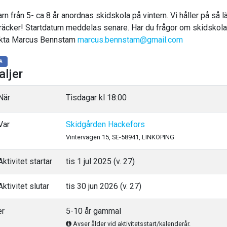
rn från 5- ca 8 år anordnas skidskola på vintern. Vi håller på så 
räcker! Startdatum meddelas senare. Har du frågor om skidskola
kta Marcus Bennstam
marcus.bennstam@gmail.com
A
aljer
När
Tisdagar kl 18:00
Var
Skidgården Hackefors
Vintervägen 15, SE-58941, LINKÖPING
ktivitet startar
tis 1 jul 2025 (v. 27)
ktivitet slutar
tis 30 jun 2026 (v. 27)
er
5-10 år gammal
Avser ålder vid aktivitetsstart/kalenderår.