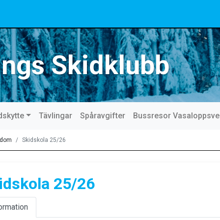
ings Skidklubb
dskytte
Tävlingar
Spåravgifter
Bussresor Vasaloppsv
gdom
Skidskola 25/26
idskola 25/26
ormation