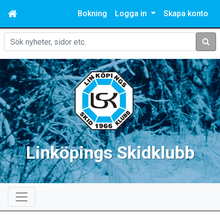
Bokning
Logga in
Skapa konto
Sök
Linköpings Skidklubb